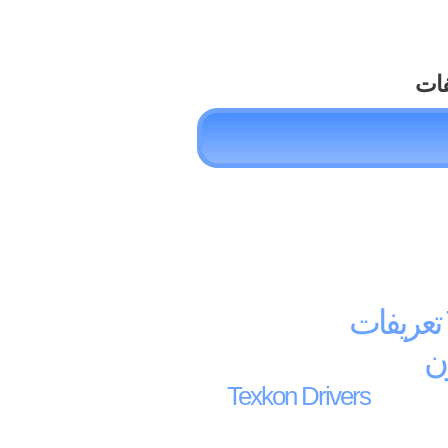
فات
ت
ن
Texkon Drivers