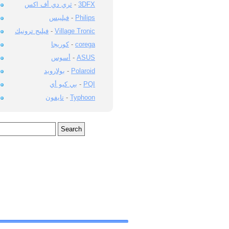
ثري دي أف اكس
-
3DFX
فيليبس
-
Philips
فيليج ترونيك
-
Village Tronic
كوريجا
-
corega
أسوس
-
ASUS
بولارويد
-
Polaroid
بي كيو أي
-
PQI
تايفون
-
Typhoon