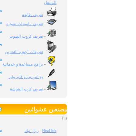
المتنقل
تعريف طابعة
-
تعريف ماسحات ضوئية
-
نعريف كروت الصوت
-
تعريفات اجهزه التخزين
-
برامج مساعدة و خدماتية
-
يو اس بي و فاير واير
-
تعريف كرت الشاشة
-
مصنعين عشوائيين
ï»؟
ريال تيك
-
RealTek