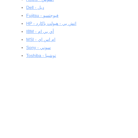
Dell - ديل
Fujitsu - فيوجتسو
HP - اتش بي - هيولت باكارد
IBM - أي بي ام
MSI - ام اس اي
Sony - سوني
Toshiba - توشيبا