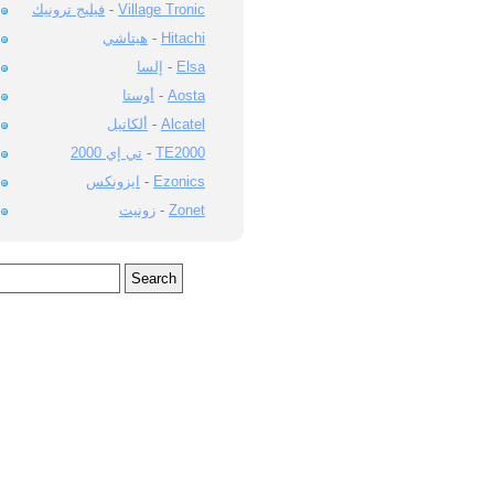
فيليج ترونيك
-
Village Tronic
هيتاشي
-
Hitachi
إلسا
-
Elsa
أوستا
-
Aosta
ألكاتيل
-
Alcatel
تي إي 2000
-
TE2000
ايزونكس
-
Ezonics
زونيت
-
Zonet