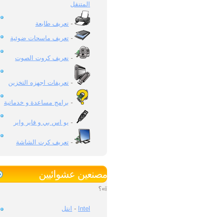
المتنقل
تعريف طابعة
-
تعريف ماسحات ضوئية
-
نعريف كروت الصوت
-
تعريفات اجهزه التخزين
-
برامج مساعدة و خدماتية
-
يو اس بي و فاير واير
-
تعريف كرت الشاشة
-
مصنعين عشوائيين
ï»؟
انتل
-
Intel