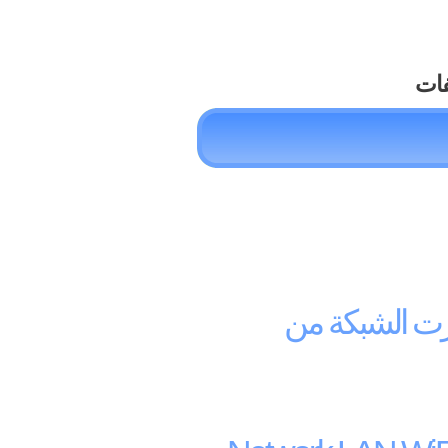
فات
رت الشبكة من