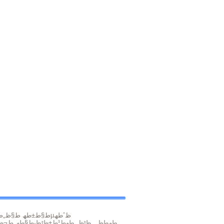
طھط­ظ…ظٹظ„ طھط¹ط±ظٹظپط§ط§