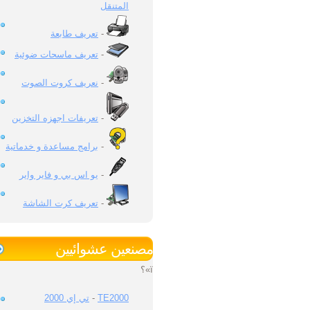
المتنقل
تعريف طابعة
-
تعريف ماسحات ضوئية
-
نعريف كروت الصوت
-
تعريفات اجهزه التخزين
-
برامج مساعدة و خدماتية
-
يو اس بي و فاير واير
-
تعريف كرت الشاشة
-
مصنعين عشوائيين
ï»؟
تي إي 2000
-
TE2000