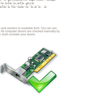
طھط¹ط±ظٹظپ ƒط±طھ ط§ظ„ط´ط§ط´ط©
ظ…ظˆظ‚ط¹ ط¬ظٹط¬ط§ ط¨ط§ظٹطھ ط§ظ„ط¹ط±ط¨ظ‰ ظ„ظ„طھط¹ط±ظٹظپط§طھ
es and vendors in readable form. You can see
. All computer drivers are checked manually by
 shall consider your desire.