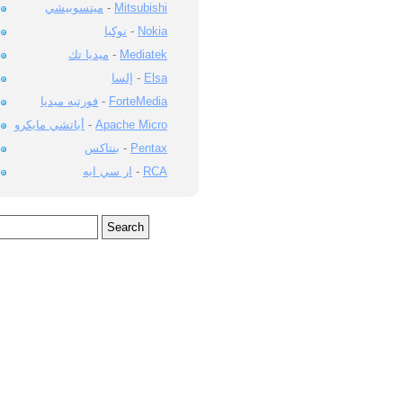
ميتسوبيشي
-
Mitsubishi
نوكيا
-
Nokia
ميديا تك
-
Mediatek
إلسا
-
Elsa
فورتيه ميديا
-
ForteMedia
أباتشي مايكرو
-
Apache Micro
بنتاكس
-
Pentax
ار سي ايه
-
RCA