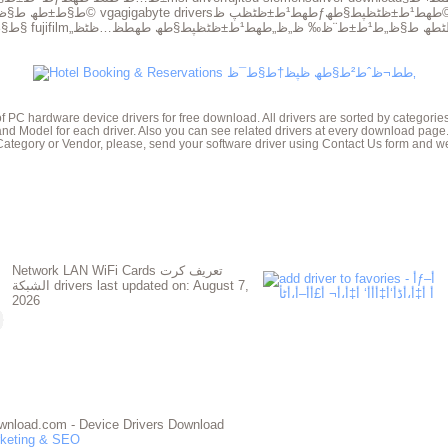
طھط¹ط±ظٹظپ ظƒط§ط±طھ ط§ظ„ط´ط§ط´ط© vga
gigabyte drivers
طھط¹ط±ظٹظپط§طھ
ظ
طھط­ظ…ظٹظ„
طھط¹ط±ظٹظپ ظƒط§ظ…ظٹط±ط§ fujifilm
of PC hardware device drivers for free download. All drivers are sorted by categori
nd Model for each driver. Also you can see related drivers at every download page
Category or Vendor, please, send your software driver using Contact Us form and we
Network LAN WiFi Cards تعريف كرت
الشبكة drivers last updated on:
August 7,
2026
 DeviceDriverDownload.com - Device Drivers Download
rketing & SEO