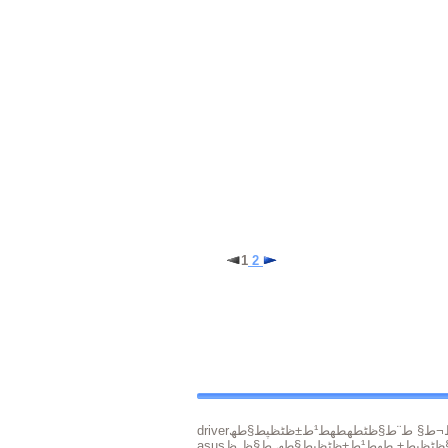
1
2
driver
asus
§ظٹظپط