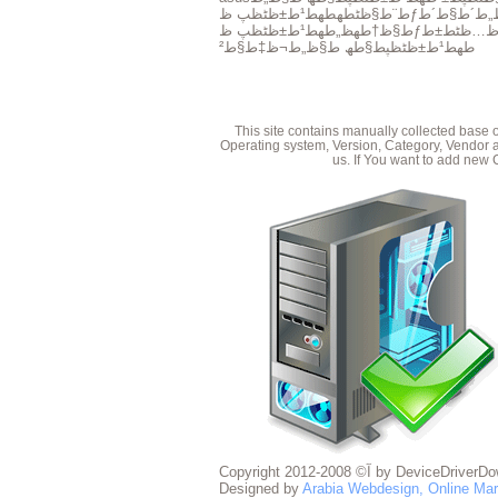
ط¨ط§ظٹطھ
ط§ظ†طھظ„
طھط¹ط±ظٹظپط§طھ ط§ظ„ط¬ظ‡ط§ط²
This site contains manually collected base 
Operating system, Version, Category, Vendor a
us. If You want to add new 
Copyright آ© 2008-2012 by
Designed by
Arabia Webdesign, Online Ma