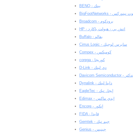
BENQ - بينك
BigFootNetworks - توركس
Broadcom - برودكوم
HP - اتش بي - هيولت باكارد
Buffalo - بفالو
Cirrus Logic - سايرس لوجيك
Compex - كومبكس
corega - كوريجا
D-Link - دي لينك
Davicom S
Dynalink - داينا لينك
EagleTec - إيجل تيك
Edimax - إيدي ماكس
Encore - إنكور
FIDA - فايدا
Gemtek - جيم تيك
Genius - جينيس