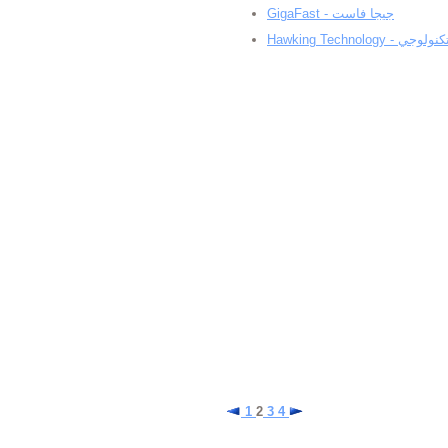
GigaFast - جيجا فاست
Hawking Technology 
1
2
3
4