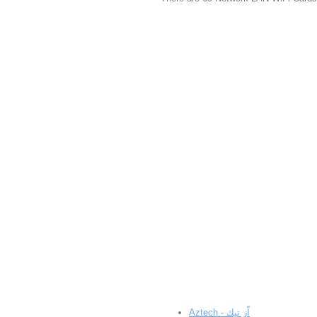
Aztech - اّز تيك