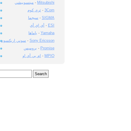
ميتسوبيشي
-
Mitsubishi
ثري كوم
-
3Com
سيجما
-
SIGMA
أي إي أي
-
ESI
ياماها
-
Yamaha
سوني إريكسون
-
Sony Ericsson
بروميس
-
Promise
ام بي أي او
-
MPIO