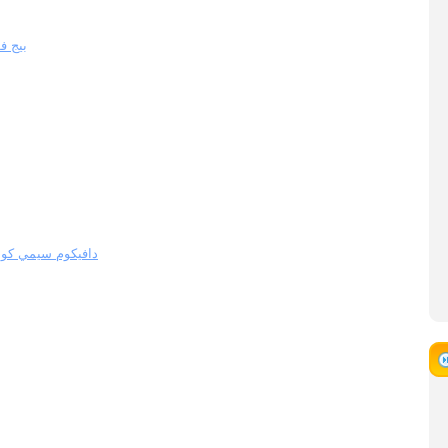
بيج فوت ني
emiconductor - دافيكوم سيمي كوندكتر