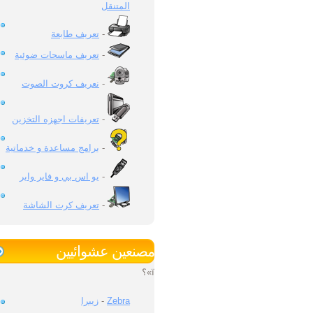
المتنقل
تعريف طابعة
-
تعريف ماسحات ضوئية
-
نعريف كروت الصوت
-
تعريفات اجهزه التخزين
-
برامج مساعدة و خدماتية
-
يو اس بي و فاير واير
-
تعريف كرت الشاشة
-
مصنعين عشوائيين
ï»؟
زيبرا
-
Zebra