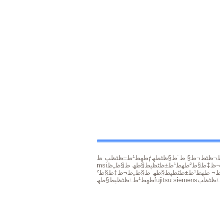
msi
 ط§ظ„ط¬ظ‡ط§ط²
fujitsu siemens
طھط¹ط±ظٹظپط§طھ