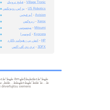
Village Tronic
-
فيليج ترونيك
US Robotics
-
يو إس روبوتكس
Avision
-
أيه فيجين
Xerox
-
زيروكس
Mitsumi
-
ميتسومي
Kyocera
-
كيوسيرا
HP
-
اتش بي - هيولت باكارد
3DFX
-
ثري دي أف اكس
طھط¹ط±ظٹظپط§طھ
طھط¹ط±ظٹظپط§طھ ibm
طھط¹ط±ظٹظپط§طھ ط§ظ„ظƒظ…ط¨ظٹظˆطھط±
 driver
fujitsu siemens