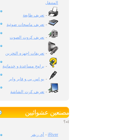
المتنقل
-
تعريف طابعة
-
تعريف ماسحات ضوئية
-
نعريف كروت الصوت
-
تعريفات اجهزه التخزين
-
برامج مساعدة و خدماتية
-
يو اس بي و فاير واير
-
تعريف كرت الشاشة
مصنعين عشوائيين
ï»؟
iRiver
-
أي ريفر