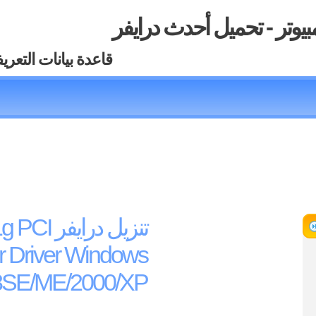
بيوتر - تحميل أحدث درايفر
قاعدة بيانات التعري
تنزيل دراي
r Driver Windows
98SE/ME/2000/XP من تو و